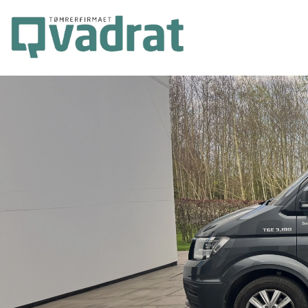
Gå
til
hovedindhold