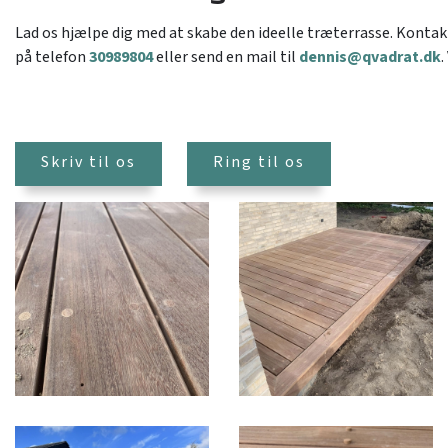
Lad os hjælpe dig med at skabe den ideelle træterrasse. Kontakt 
på telefon
30989804
eller send en mail til
dennis@qvadrat.dk
.
Skriv til os
Ring til os