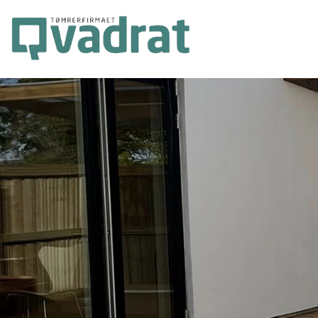
Gå
til
hovedindhold