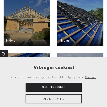
Nybyg
Nybyg
Vi bruger cookies!
Vi benytter cookies for at give dig den bedst mulige oplevelse.
More info
ACCEPTER COOKIES
Nybyg
Nybyg
+
AFVIS COOKIES
Copyright © 2026 - Tømrerfirmaet Qvadrat ApS
, CVR 36973765