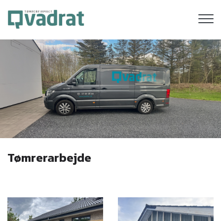
Gå
til
hovedindhold
Tømrerarbejde