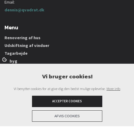
Email:
dennis@qvadrat.dk
Menu
Renovering af hus
Udskiftning af vinduer
Tagarbejde
Nybyg
Tømrerarbejde
Vi bruger cookies!
Træterrasse
Sommerhus
Vi benytter cookies for at give dig den bedst mulige oplevelse.
More info
Projekter
Kontakt
ACCEPTER COOKIES
+
AFVIS COOKIES
Copyright © 2026 - Tømrerfirmaet Qvadrat ApS
, CVR 36973765